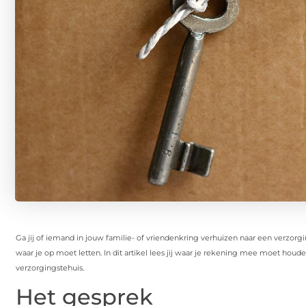
Ga jij of iemand in jouw familie- of vriendenkring verhuizen naar een verzorg
waar je op moet letten. In dit artikel lees jij waar je rekening mee moet ho
verzorgingstehuis.
Het gesprek