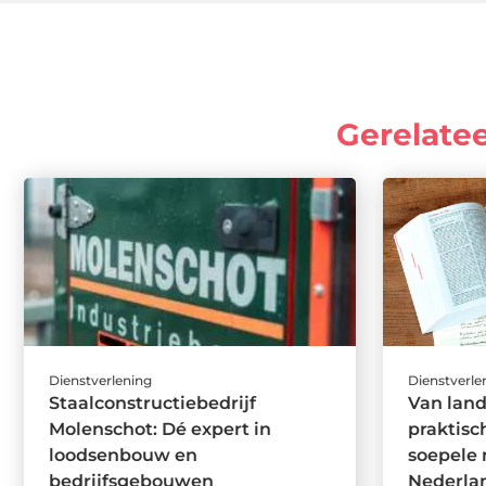
Gerelate
Dienstverlening
Dienstverle
Staalconstructiebedrijf
Van land
Molenschot: Dé expert in
praktisc
loodsenbouw en
soepele 
bedrijfsgebouwen
Nederla