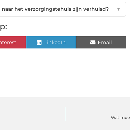
naar het verzorgingstehuis zijn verhuisd?
▼
p:
nterest
LinkedIn
Email
Wat moet