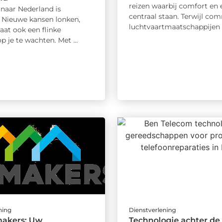
reizen waarbij comfort en e
 naar Nederland is
centraal staan. Terwijl co
 Nieuwe kansen lonken,
luchtvaartmaatschappijen .
aat ook een flinke
op je te wachten. Met ...
ning
Dienstverlening
akers: Uw
Technologie achter de