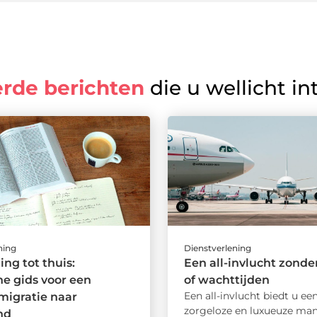
erde berichten
die u wellicht in
ning
Dienstverlening
ing tot thuis:
Een all-invlucht zonder
he gids voor een
of wachttijden
Een all-invlucht biedt u ee
migratie naar
zorgeloze en luxueuze man
nd