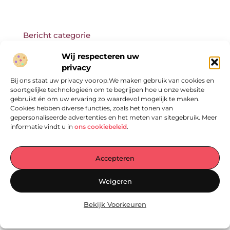
Bericht categorie
Wij respecteren uw
privacy
Bij ons staat uw privacy voorop.We maken gebruik van cookies en
Onze informatie
soortgelijke technologieën om te begrijpen hoe u onze website
gebruikt én om uw ervaring zo waardevol mogelijk te maken.
Cookies hebben diverse functies, zoals het tonen van
gepersonaliseerde advertenties en het meten van sitegebruik. Meer
informatie vindt u in
ons cookiebeleid
.
Accepteren
Jouw Centrale Hub voor Blogs en Inzichten
Weigeren
— Ontdek een wereld vol inspirerende verhalen, praktische tips en
waardevolle artikelen – allemaal verzameld op één plek. Laat je
Bekijk Voorkeuren
inspireren en begin vandaag nog met lezen op
EmpressManagementServices.nl!