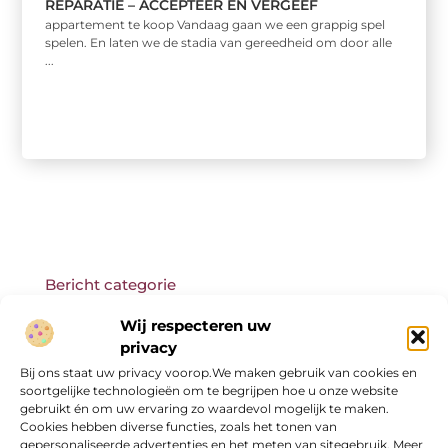
REPARATIE – ACCEPTEER EN VERGEEF
appartement te koop Vandaag gaan we een grappig spel
spelen. En laten we de stadia van gereedheid om door alle
...
Bericht categorie
Wij respecteren uw
privacy
Bij ons staat uw privacy voorop.We maken gebruik van cookies en
Onze informatie
soortgelijke technologieën om te begrijpen hoe u onze website
gebruikt én om uw ervaring zo waardevol mogelijk te maken.
Cookies hebben diverse functies, zoals het tonen van
gepersonaliseerde advertenties en het meten van sitegebruik. Meer