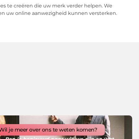
gnes te creëren die uw merk verder helpen. We
en uw online aanwezigheid kunnen versterken.
Wil je meer over ons te weten komen?