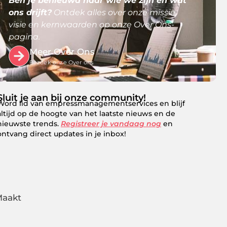
Ben je benieuwd naar wie we zijn en wat
ons drijft?
Ontdek alles over onze missie,
visie en kernwaarden op onze Over Ons-
pagina.
Meer Over Ons
Bezoek onze Over ons
Sluit je aan bij onze community!
Word lid van empressmanagementservices en blijf
altijd op de hoogte van het laatste nieuws en de
nieuwste trends.
Registreer je vandaag nog
en
ontvang direct updates in je inbox!
Maakt