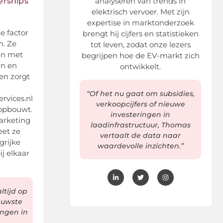
erships
analyseren van trends in
elektrisch vervoer. Met zijn
expertise in marktonderzoek
e factor
brengt hij cijfers en statistieken
m. Ze
tot leven, zodat onze lezers
en met
begrijpen hoe de EV-markt zich
en en
ontwikkelt.
en zorgt
“Of het nu gaat om subsidies,
vices.nl
verkoopcijfers of nieuwe
opbouwt.
investeringen in
arketing
laadinfrastructuur, Thomas
et ze
vertaalt de data naar
grijke
waardevolle inzichten.”
ij elkaar
altijd op
euwste
ngen in