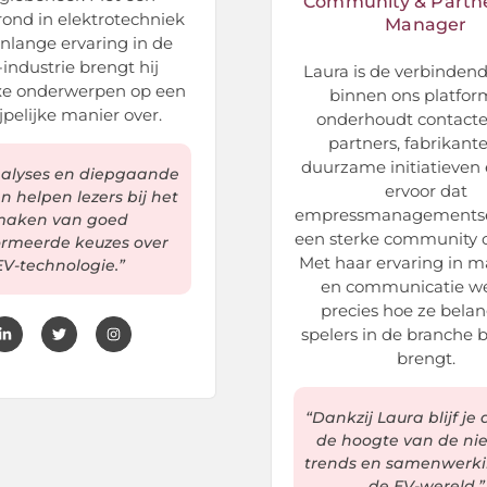
Community & Partn
ond in elektrotechniek
Manager
enlange ervaring in de
industrie brengt hij
Laura is de verbindend
e onderwerpen op een
binnen ons platfor
jpelijke manier over.
onderhoudt contact
partners, fabrikant
duurzame initiatieven 
nalyses en diepgaande
ervoor dat
en helpen lezers bij het
empressmanagementser
aken van goed
een sterke community 
ormeerde keuzes over
Met haar ervaring in m
EV-technologie.”
en communicatie we
precies hoe ze belan
spelers in de branche b
brengt.
“Dankzij Laura blijf je 
de hoogte van de ni
trends en samenwerki
de EV-wereld.”