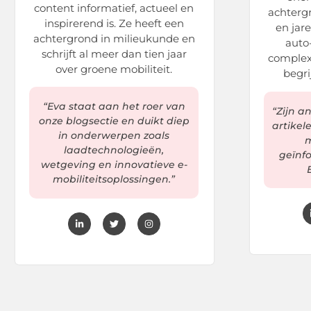
content informatief, actueel en
achtergr
inspirerend is. Ze heeft een
en jar
achtergrond in milieukunde en
auto-
schrijft al meer dan tien jaar
complex
over groene mobiliteit.
begri
“Eva staat aan het roer van
“Zijn a
onze blogsectie en duikt diep
artikel
in onderwerpen zoals
m
laadtechnologieën,
geïnf
wetgeving en innovatieve e-
mobiliteitsoplossingen.”