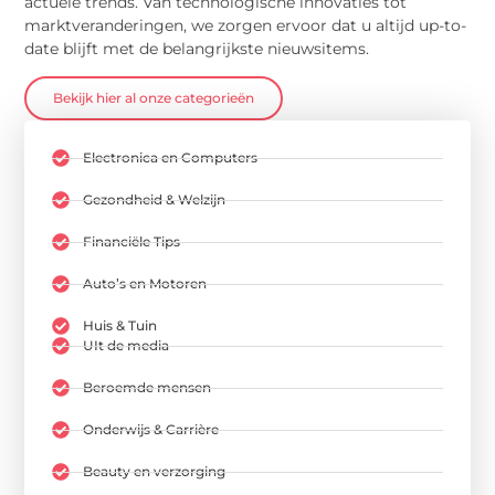
actuele trends. Van technologische innovaties tot
marktveranderingen, we zorgen ervoor dat u altijd up-to-
date blijft met de belangrijkste nieuwsitems.
Bekijk hier al onze categorieën
Electronica en Computers
Gezondheid & Welzijn
Financiële Tips
Auto’s en Motoren
Huis & Tuin
UIt de media
Beroemde mensen
Onderwijs & Carrière
Beauty en verzorging