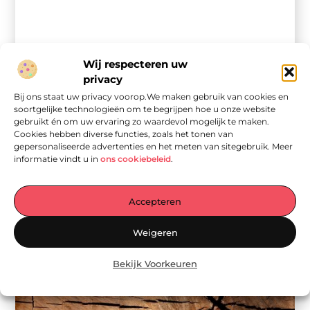
Wij respecteren uw
Aanbiedingen
privacy
Een specialist in sloten en beveiliging;
Bij ons staat uw privacy voorop.We maken gebruik van cookies en
slotenmaker sittard
soortgelijke technologieën om te begrijpen hoe u onze website
Elke woning heeft meerdere deuren en ramen. Op veel van
gebruikt én om uw ervaring zo waardevol mogelijk te maken.
deze deuren zit een slot. Een sleutel is dan meestal ...
Cookies hebben diverse functies, zoals het tonen van
gepersonaliseerde advertenties en het meten van sitegebruik. Meer
informatie vindt u in
ons cookiebeleid
.
Accepteren
Weigeren
Bekijk Voorkeuren