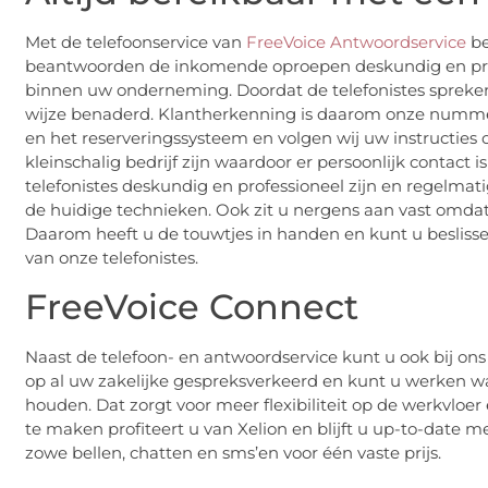
Met de telefoonservice van
FreeVoice Antwoordservice
be
beantwoorden de inkomende oproepen deskundig en prof
binnen uw onderneming. Doordat de telefonistes spreken 
wijze benaderd. Klantherkenning is daarom onze nummer 
en het reserveringssysteem en volgen wij uw instructies o
kleinschalig bedrijf zijn waardoor er persoonlijk contact i
telefonistes deskundig en professioneel zijn en regelmat
de huidige technieken. Ook zit u nergens aan vast omdat
Daarom heeft u de touwtjes in handen en kunt u beslisse
van onze telefonistes.
FreeVoice Connect
Naast de telefoon- en antwoordservice kunt u ook bij ons 
op al uw zakelijke gespreksverkeerd en kunt u werken w
houden. Dat zorgt voor meer flexibiliteit op de werkvloe
te maken profiteert u van Xelion en blijft u up-to-date m
zowe bellen, chatten en sms’en voor één vaste prijs.