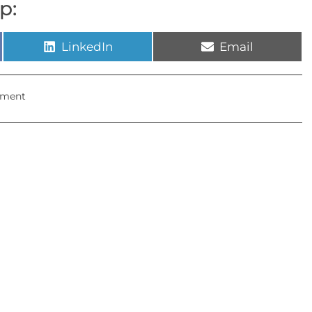
p:
LinkedIn
Email
pment