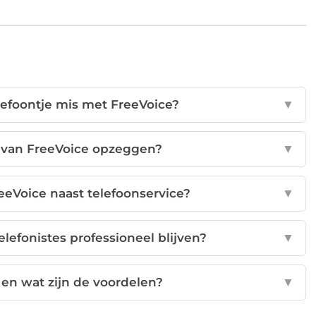
elefoontje mis met FreeVoice?
▼
e van FreeVoice opzeggen?
▼
eeVoice naast telefoonservice?
▼
elefonistes professioneel blijven?
▼
 en wat zijn de voordelen?
▼