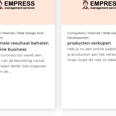
 Internet / Web Design And
Computers / Internet / Web De
nt
Development
male resultaat behalen
producten verkopen
Heb je nu een online webs
line business
je producten aan het verko
 coronacrisis werkt een
maar loopt dit niet zo lekke
l van de bevolking vanuit
rnaast denkt ook ongeveer
n de ...