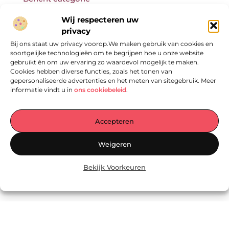
Wij respecteren uw
privacy
Bij ons staat uw privacy voorop.We maken gebruik van cookies en
Onze informatie
soortgelijke technologieën om te begrijpen hoe u onze website
gebruikt én om uw ervaring zo waardevol mogelijk te maken.
Cookies hebben diverse functies, zoals het tonen van
gepersonaliseerde advertenties en het meten van sitegebruik. Meer
informatie vindt u in
ons cookiebeleid
.
Accepteren
Jouw Centrale Hub voor Blogs en Inzichten
Weigeren
— Ontdek een wereld vol inspirerende verhalen, praktische tips en
waardevolle artikelen – allemaal verzameld op één plek. Laat je
Bekijk Voorkeuren
inspireren en begin vandaag nog met lezen op
EmpressManagementServices.nl!
@2025
www.empressmanagementservices.nl
.All Right Reserved.