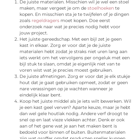
De juiste materialen. Misschien wil je wel een stoel
maken, maar vergeet je om de
stoelhoeken
te
kopen. En misschien sta je te twijfelen of je dingen
zoals
regeldragers
moet kopen. Doe eerst
onderzoek naar wat je precies nodig hebt voor
jouw project.
Het juiste gereedschap. Met een bijl zet je geen
kast in elkaar. Zorg er voor dat je de juiste
materialen hebt zodat je straks niet uren lang aan
iets werkt om het vervolgens per ongeluk met een
bijl stuk te slaan, omdat je eigenlijk niet van te
voren wist wat je precies moest gebruiken.
De juiste afmetingen. Zorg er voor dat je elk stukje
hout dat je gaat gebruiken opmeet, zodat er geen
nare verassingen op je wachten wanneer je
eindelijk klaar bent.
Koop het juiste middel als je iets wilt bewerken. Wil
je een kast geel verven? Aparte keuze, maar je hebt
dan wel gele houtlak nodig. Andere verf droogt te
snel op en laat vieze vlekken achter. Denk er ook
aan of het gene wat je aan het maken bent is
bedoeld voor binnen of buiten. Buitenmaterialen
zijn wat groffer omdat producten sneller kunnen