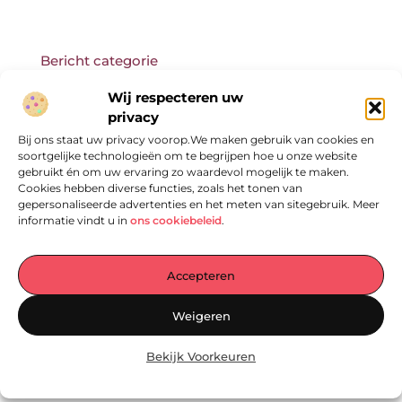
Bericht categorie
Wij respecteren uw
privacy
Bij ons staat uw privacy voorop.We maken gebruik van cookies en
Onze informatie
soortgelijke technologieën om te begrijpen hoe u onze website
gebruikt én om uw ervaring zo waardevol mogelijk te maken.
Cookies hebben diverse functies, zoals het tonen van
gepersonaliseerde advertenties en het meten van sitegebruik. Meer
informatie vindt u in
ons cookiebeleid
.
Accepteren
Jouw Centrale Hub voor Blogs en Inzichten
Weigeren
— Ontdek een wereld vol inspirerende verhalen, praktische tips en
waardevolle artikelen – allemaal verzameld op één plek. Laat je
Bekijk Voorkeuren
inspireren en begin vandaag nog met lezen op
EmpressManagementServices.nl!