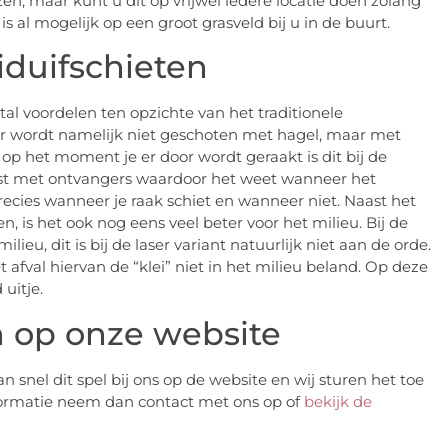
eizen, maar kunt u dit op vrijwel iedere locatie doen zolang
 al mogelijk op een groot grasveld bij u in de buurt.
iduifschieten
tal voordelen ten opzichte van het traditionele
r. Er wordt namelijk niet geschoten met hagel, maar met
 op het moment je er door wordt geraakt is dit bij de
gerust met ontvangers waardoor het weet wanneer het
recies wanneer je raak schiet en wanneer niet. Naast het
en, is het ook nog eens veel beter voor het milieu. Bij de
lieu, dit is bij de laser variant natuurlijk niet aan de orde.
fval hiervan de “klei” niet in het milieu beland. Op deze
uitje.
n op onze website
n snel dit spel bij ons op de website en wij sturen het toe
nformatie neem dan contact met ons op of
bekijk de