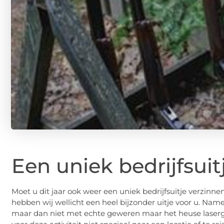
Een uniek bedrijfsuit
Moet u dit jaar ook weer een uniek bedrijfsuitje verzinn
hebben wij wellicht een heel bijzonder uitje voor u. Namel
maar dan niet met echte geweren maar het heuse lasergun