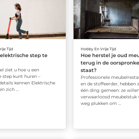
ije Tijd
Hobby En Vrije Tijd
elektrische step te
Hoe herstel je oud meu
terug in de oorspronke
kel ziet u hoe u een
staat?
e step kunt huren –
Professionele meubelresta
details kennen Elektrische
en de stoffeerder, hebben 
en zich ...
één ding gemeen: ze wille
verwaarloosd meubelstuk 
weg plukken om ...