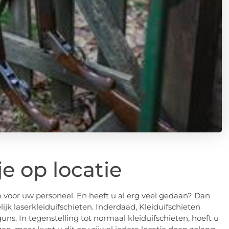
je op locatie
en voor uw personeel. En heeft u al erg veel gedaan? Dan
ijk laserkleiduifschieten. Inderdaad, Kleiduifschieten
s. In tegenstelling tot normaal kleiduifschieten, hoeft u