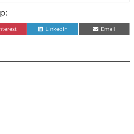
p:
nterest
LinkedIn
Email