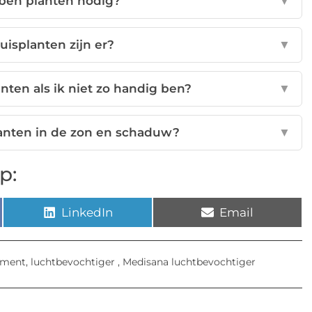
ben planten nodig?
▼
uisplanten zijn er?
▼
anten als ik niet zo handig ben?
▼
planten in de zon en schaduw?
▼
p:
LinkedIn
Email
pment
,
luchtbevochtiger
,
Medisana luchtbevochtiger