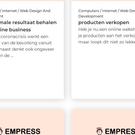
 Internet / Web Design And
Computers / Internet / Web De
nt
Development
male resultaat behalen
producten verkopen
Heb je nu een online webs
line business
je producten aan het verko
 coronacrisis werkt een
maar loopt dit niet zo lekke
l van de bevolking vanuit
rnaast denkt ook ongeveer
n de ...