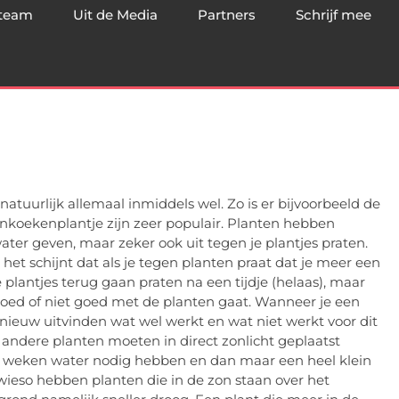
team
Uit de Media
Partners
Schrijf mee
natuurlijk allemaal inmiddels wel. Zo is er bijvoorbeeld de
oekenplantje zijn zeer populair. Planten hebben
ater geven, maar zeker ook uit tegen je plantjes praten.
 het schijnt dat als je tegen planten praat dat je meer een
plantjes terug gaan praten na een tijdje (helaas), maar
t goed of niet goed met de planten gaat. Wanneer je een
pnieuw uitvinden wat wel werkt en wat niet werkt voor dit
andere planten moeten in direct zonlicht geplaatst
e weken water nodig hebben en dan maar een heel klein
owieso hebben planten die in de zon staan over het