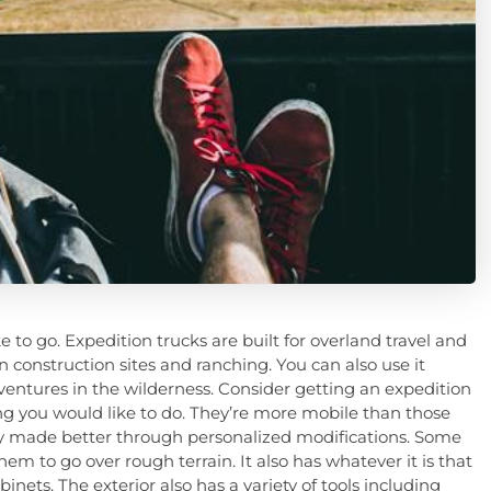
e to go. Expedition trucks are built for overland travel and
 construction sites and ranching. You can also use it
entures in the wilderness. Consider getting an expedition
ing you would like to do. They’re more mobile than those
ly made better through personalized modifications. Some
em to go over rough terrain. It also has whatever it is that
inets. The exterior also has a variety of tools including