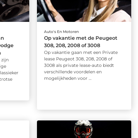
Auto's En Motoren
an
Op vakantie met de Peugeot
Dodge
308, 208, 2008 of 3008
Op vakantie gaan met een Private
n
lease Peugeot 308, 208, 2008 of
zijn
3008 als private lease-auto biedt
ige
verschillende voordelen en
klassieker
mogelijkheden voor ...
trotse