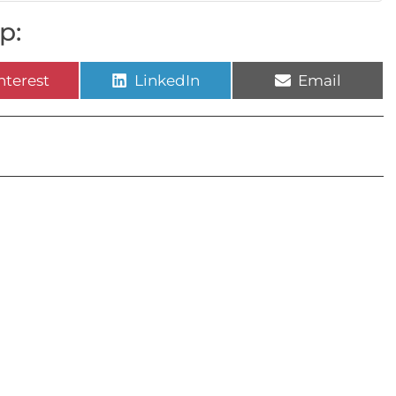
p:
nterest
LinkedIn
Email