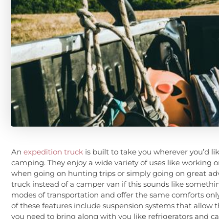
An
expedition truck
is built to take you wherever you’d lik
camping. They enjoy a wide variety of uses like working on
when going on hunting trips or simply going on great adv
truck instead of a camper van if this sounds like someth
modes of transportation and offer the same comforts on
of these features include suspension systems that allow th
you need to bring along with you like refrigerators and cab