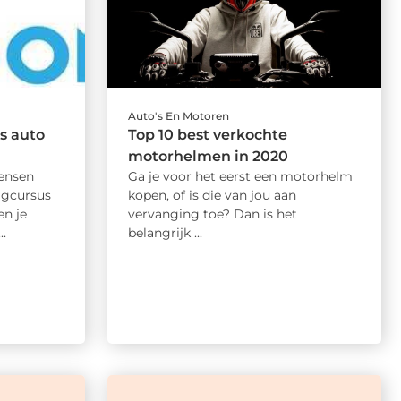
Auto's En Motoren
s auto
Top 10 best verkochte
motorhelmen in 2020
ensen
Ga je voor het eerst een motorhelm
agcursus
kopen, of is die van jou aan
en je
vervanging toe? Dan is het
.
belangrijk ...