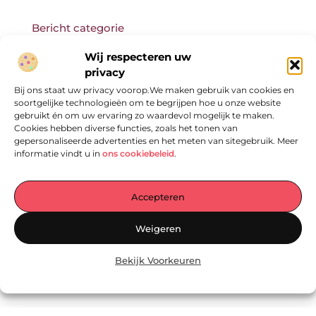
Bericht categorie
Wij respecteren uw
privacy
Bij ons staat uw privacy voorop.We maken gebruik van cookies en
Onze informatie
soortgelijke technologieën om te begrijpen hoe u onze website
gebruikt én om uw ervaring zo waardevol mogelijk te maken.
Cookies hebben diverse functies, zoals het tonen van
gepersonaliseerde advertenties en het meten van sitegebruik. Meer
informatie vindt u in
ons cookiebeleid
.
Accepteren
Jouw Centrale Hub voor Blogs en Inzichten
Weigeren
— Ontdek een wereld vol inspirerende verhalen, praktische tips en
waardevolle artikelen – allemaal verzameld op één plek. Laat je
Bekijk Voorkeuren
inspireren en begin vandaag nog met lezen op
EmpressManagementServices.nl!