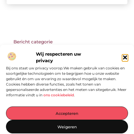
Bericht categorie
Wij respecteren uw
privacy
Bij ons staat uw privacy voorop.We maken gebruik van cookies en
Onze informatie
soortgelijke technologieën om te begrijpen hoe u onze website
gebruikt én om uw ervaring zo waardevol mogelijk te maken.
Cookies hebben diverse functies, zoals het tonen van
gepersonaliseerde advertenties en het meten van sitegebruik. Meer
informatie vindt u in
ons cookiebeleid
.
Accepteren
Jouw Centrale Hub voor Blogs en Inzichten
Weigeren
— Ontdek een wereld vol inspirerende verhalen, praktische tips en