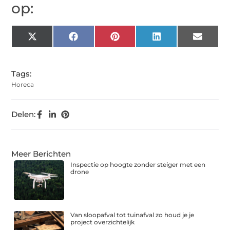
op:
X
Facebook
Pinterest
LinkedIn
Email
(Twitter)
Tags:
Horeca
Delen:
Meer Berichten
Inspectie op hoogte zonder steiger met een
drone
Van sloopafval tot tuinafval zo houd je je
project overzichtelijk