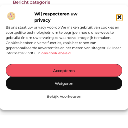
Bericht categorie
Wij respecteren uw
privacy
Bij ons staat uw privacy voorop.We maken gebruik van cookies en
Onze informatie
soortgelijke technologieën om te begrijpen hoe u onze website
gebruikt én om uw ervaring zo waardevol mogelijk te maken.
Cookies hebben diverse functies, zoals het tonen van
gepersonaliseerde advertenties en het meten van sitegebruik. Meer
informatie vindt u in
ons cookiebeleid
.
Accepteren
Jouw Centrale Hub voor Blogs en Inzichten
Weigeren
— Ontdek een wereld vol inspirerende verhalen, praktische tips en
waardevolle artikelen – allemaal verzameld op één plek. Laat je
Bekijk Voorkeuren
inspireren en begin vandaag nog met lezen op
EmpressManagementServices.nl!
@2025
www.empressmanagementservices.nl
.All Right Reserved.