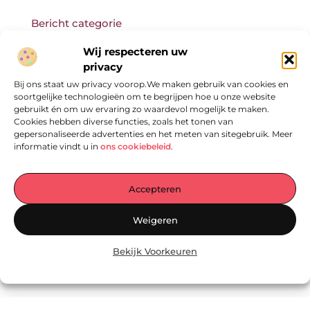
Bericht categorie
Wij respecteren uw
privacy
Bij ons staat uw privacy voorop.We maken gebruik van cookies en
Onze informatie
soortgelijke technologieën om te begrijpen hoe u onze website
gebruikt én om uw ervaring zo waardevol mogelijk te maken.
Cookies hebben diverse functies, zoals het tonen van
gepersonaliseerde advertenties en het meten van sitegebruik. Meer
informatie vindt u in
ons cookiebeleid
.
Accepteren
Jouw Centrale Hub voor Blogs en Inzichten
Weigeren
— Ontdek een wereld vol inspirerende verhalen, praktische tips en
waardevolle artikelen – allemaal verzameld op één plek. Laat je
Bekijk Voorkeuren
inspireren en begin vandaag nog met lezen op
EmpressManagementServices.nl!