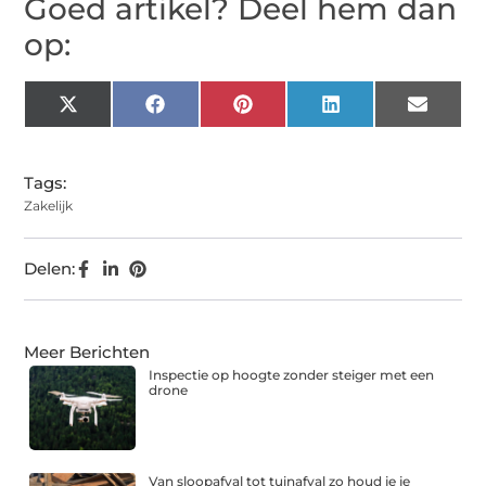
Goed artikel? Deel hem dan
op:
X
Facebook
Pinterest
LinkedIn
Email
(Twitter)
Tags:
Zakelijk
Delen:
Meer Berichten
Inspectie op hoogte zonder steiger met een
drone
Van sloopafval tot tuinafval zo houd je je