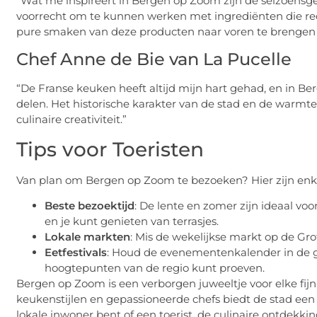
“Wat me inspireert in Bergen op Zoom zijn de seizoensg
voorrecht om te kunnen werken met ingrediënten die rec
pure smaken van deze producten naar voren te brengen i
Chef Anne de Bie van La Pucelle
“De Franse keuken heeft altijd mijn hart gehad, en in B
delen. Het historische karakter van de stad en de war
culinaire creativiteit.”
Tips voor Toeristen
Van plan om Bergen op Zoom te bezoeken? Hier zijn enkel
Beste bezoektijd
: De lente en zomer zijn ideaal vo
en je kunt genieten van terrasjes.
Lokale markten
: Mis de wekelijkse markt op de Gro
Eetfestivals
: Houd de evenementenkalender in de gat
hoogtepunten van de regio kunt proeven.
Bergen op Zoom is een verborgen juweeltje voor elke fijnp
keukenstijlen en gepassioneerde chefs biedt de stad een
lokale inwoner bent of een toerist, de culinaire ontdekk