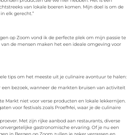
ebonden producten die we hier hebben. Het is een
htstreeks van lokale boeren komen. Mijn doel is om de
n elk gerecht.”
ergen op Zoom vond ik de perfecte plek om mijn passie te
mte van de mensen maken het een ideale omgeving voor
e tips om het meeste uit je culinaire avontuur te halen:
or een bezoek, wanneer de markten bruisen van activiteit
te Markt niet voor verse producten en lokale lekkernijen.
en voor festivals zoals ProefMei, waar je de culinaire
roever. Met zijn rijke aanbod aan restaurants, diverse
 onvergetelijke gastronomische ervaring. Of je nu een
ingen in Bergen op Zoom zullen je zeker verrassen en