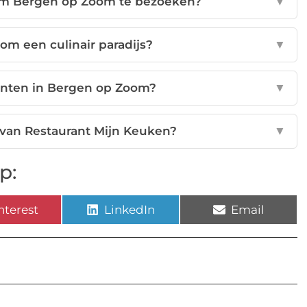
om Bergen op Zoom te bezoeken?
▼
m een culinair paradijs?
▼
menten in Bergen op Zoom?
▼
 van Restaurant Mijn Keuken?
▼
p:
nterest
LinkedIn
Email