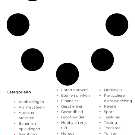
Entertainment
Onderwijs
Categorieën
Eten en drinken
Particuliere
Financieel
dienstverlening
Aanbiedingen
Geschenken
Relatie
Alarmsysteem
Gezondheid
Sport
Auto's en
Groothandel
Telefonie
Motoren
Hobby en vrije
Testing
Banen en
tijd
Toerisme
opleidingen
Horeca
Tuin en
Beauty en