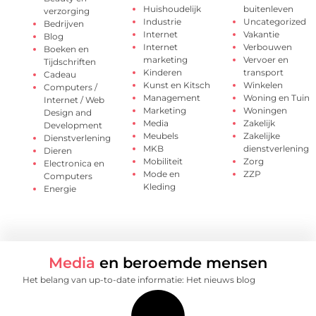
Huishoudelijk
buitenleven
verzorging
Industrie
Uncategorized
Bedrijven
Internet
Vakantie
Blog
Internet
Verbouwen
Boeken en
marketing
Vervoer en
Tijdschriften
Kinderen
transport
Cadeau
Kunst en Kitsch
Winkelen
Computers /
Management
Woning en Tuin
Internet / Web
Marketing
Woningen
Design and
Media
Zakelijk
Development
Meubels
Zakelijke
Dienstverlening
MKB
dienstverlening
Dieren
Mobiliteit
Zorg
Electronica en
Mode en
ZZP
Computers
Kleding
Energie
Media
en beroemde mensen
Het belang van up-to-date informatie: Het nieuws blog