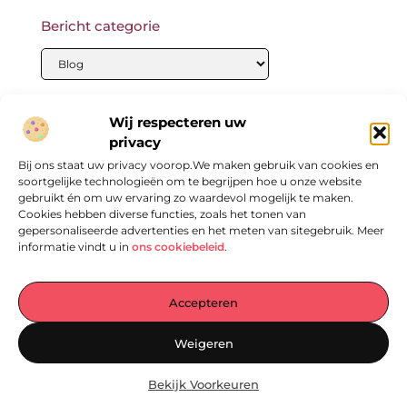
Bericht categorie
Onze informatie
Wij respecteren uw
privacy
Bij ons staat uw privacy voorop.We maken gebruik van cookies en
soortgelijke technologieën om te begrijpen hoe u onze website
gebruikt én om uw ervaring zo waardevol mogelijk te maken.
Cookies hebben diverse functies, zoals het tonen van
gepersonaliseerde advertenties en het meten van sitegebruik. Meer
informatie vindt u in
ons cookiebeleid
.
Jouw Centrale Hub voor Blogs en Inzichten
— Ontdek een wereld vol inspirerende verhalen, praktische tips en
Accepteren
waardevolle artikelen – allemaal verzameld op één plek. Laat je
inspireren en begin vandaag nog met lezen op
Weigeren
EmpressManagementServices.nl!
Bekijk Voorkeuren
@2025
www.empressmanagementservices.nl
.All Right Reserved.