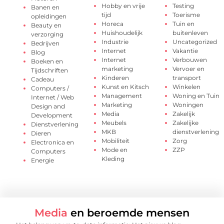
Hobby en vrije
Testing
Banen en
tijd
Toerisme
opleidingen
Horeca
Tuin en
Beauty en
Huishoudelijk
buitenleven
verzorging
Industrie
Uncategorized
Bedrijven
Internet
Vakantie
Blog
Internet
Verbouwen
Boeken en
marketing
Vervoer en
Tijdschriften
Kinderen
transport
Cadeau
Kunst en Kitsch
Winkelen
Computers /
Management
Woning en Tuin
Internet / Web
Marketing
Woningen
Design and
Media
Zakelijk
Development
Meubels
Zakelijke
Dienstverlening
MKB
dienstverlening
Dieren
Mobiliteit
Zorg
Electronica en
Mode en
ZZP
Computers
Kleding
Energie
Media
en beroemde mensen