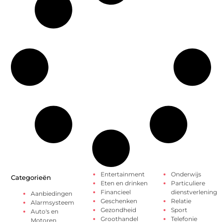
Entertainment
Onderwijs
Categorieën
Eten en drinken
Particuliere
Financieel
dienstverlening
Aanbiedingen
Geschenken
Relatie
Alarmsysteem
Gezondheid
Sport
Auto's en
Groothandel
Telefonie
Motoren