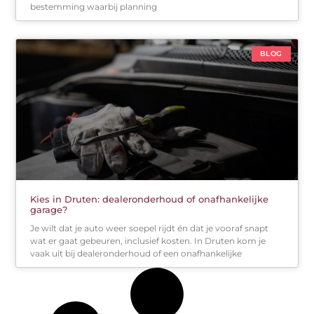
bestemming waarbij planning
BLOG
Kies in Druten: dealeronderhoud of onafhankelijke
garage?
Je wilt dat je auto weer soepel rijdt én dat je vooraf snapt
wat er gaat gebeuren, inclusief kosten. In Druten kom je
vaak uit bij dealeronderhoud of een onafhankelijke