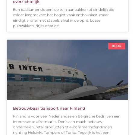
overzichtelijk
Een badkamer slopen, de tuin aanpakken of eindelijk die
zolder leegmaken: het begint vaak enthousiast, maar
eindigt al snel met stapels afval in de oprit. Losse
puinzakken, ritjes naar de
BLOG
Betrouwbaar transport naar Finland
Finland is voor veel Nederlandse en Belgische bedrijven een
interessante afzetmarkt. Denk aan machinebouw,
onderdelen, retailproducten of e-commercezendingen
richting Helsinki, Tampere of Turku. Tegelijk is het een