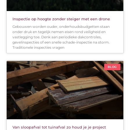
Inspectie op hoogte zonder steiger met een drone
Gebouwen worden ouder, onderhoudsbudgetten staan
onder druk en tegelijk nemen eisen rond veiligheid en
vastlegging toe. Denk aan periodieke dakcontroles,
gevelinspecties of een snelle schade-inspectie na storm.
Traditionele inspecties vragen
BLOG
Van sloopafval tot tuinafval zo houd je je project