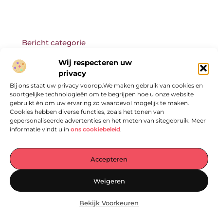
Bericht categorie
Wij respecteren uw
privacy
Bij ons staat uw privacy voorop.We maken gebruik van cookies en
Onze informatie
soortgelijke technologieën om te begrijpen hoe u onze website
gebruikt én om uw ervaring zo waardevol mogelijk te maken.
Cookies hebben diverse functies, zoals het tonen van
gepersonaliseerde advertenties en het meten van sitegebruik. Meer
informatie vindt u in
ons cookiebeleid
.
Accepteren
Jouw Centrale Hub voor Blogs en Inzichten
Weigeren
— Ontdek een wereld vol inspirerende verhalen, praktische tips en
waardevolle artikelen – allemaal verzameld op één plek. Laat je
Bekijk Voorkeuren
inspireren en begin vandaag nog met lezen op
EmpressManagementServices.nl!