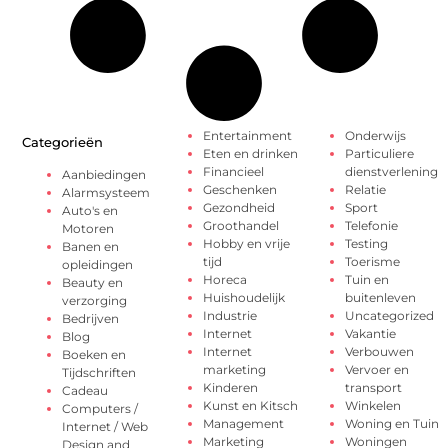
Entertainment
Onderwijs
Categorieën
Eten en drinken
Particuliere
Financieel
dienstverlening
Aanbiedingen
Geschenken
Relatie
Alarmsysteem
Gezondheid
Sport
Auto's en
Groothandel
Telefonie
Motoren
Hobby en vrije
Testing
Banen en
tijd
Toerisme
opleidingen
Horeca
Tuin en
Beauty en
Huishoudelijk
buitenleven
verzorging
Industrie
Uncategorized
Bedrijven
Internet
Vakantie
Blog
Internet
Verbouwen
Boeken en
marketing
Vervoer en
Tijdschriften
Kinderen
transport
Cadeau
Kunst en Kitsch
Winkelen
Computers /
Management
Woning en Tuin
Internet / Web
Marketing
Woningen
Design and