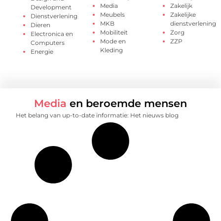
Media
Zakelijk
Development
Meubels
Zakelijke
Dienstverlening
MKB
dienstverlening
Dieren
Mobiliteit
Zorg
Electronica en
Mode en
ZZP
Computers
Kleding
Energie
Media
en beroemde mensen
Het belang van up-to-date informatie: Het nieuws blog