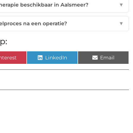
otherapie beschikbaar in Aalsmeer?
▼
elproces na een operatie?
▼
p:
nterest
LinkedIn
Email