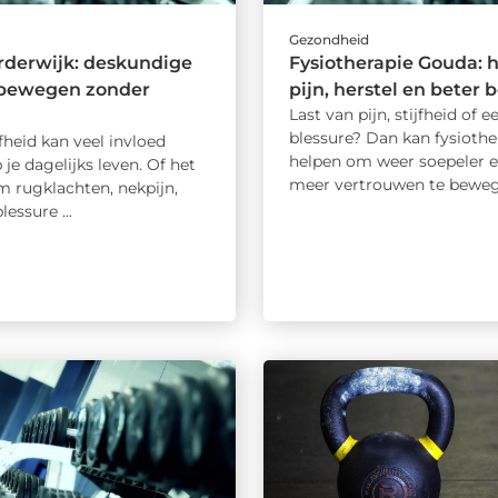
d
Gezondheid
rderwijk: deskundige
Fysiotherapie Gouda: h
j bewegen zonder
pijn, herstel en beter
Last van pijn, stijfheid of e
n
blessure? Dan kan fysiothe
jfheid kan veel invloed
helpen om weer soepeler 
je dagelijks leven. Of het
meer vertrouwen te bewegen
m rugklachten, nekpijn,
lessure ...