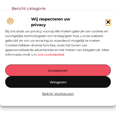
Bericht categorie
Wij respecteren uw
privacy
Bij ons staat uw privacy voorop.We maken gebruik van cookies en
Onze informatie
soortgelijke technologieën om te begrijpen hoe u onze website
gebruikt én om uw ervaring zo waardevol mogelijk te maken.
Cookies hebben diverse functies, zoals het tonen van
gepersonaliseerde advertenties en het meten van sitegebruik. Meer
informatie vindt u in
ons cookiebeleid
.
Accepteren
Jouw Centrale Hub voor Blogs en Inzichten
Weigeren
— Ontdek een wereld vol inspirerende verhalen, praktische tips en
waardevolle artikelen – allemaal verzameld op één plek. Laat je
Bekijk Voorkeuren
inspireren en begin vandaag nog met lezen op
EmpressManagementServices.nl!