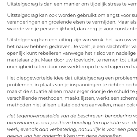
Uitstelgedrag is dan een manier om tijdelijk stress te v
Uitstelgedrag kan ook worden gebruikt om angst voor suc
veranderingen en groeiende eisen te vermijden. Maar als
waarde van je persoonlijkheid, dan zorg je voor constante 
Uitstelgedrag kan een uiting zijn van wrok, het kan uw 
het nauw hebben gedreven. Je voelt je een slachtoffer va
openlijk kunt rebelleren vanwege het risico van nadelige 
martelaar zijn. Maar door uw toevlucht te nemen tot uits
onenigheid uiten door uw werktempo te vertragen en hal
Het diepgewortelde idee dat uitstelgedrag een probleem
problemen, in plaats van je inspanningen te richten op h
maakt de situatie alleen maar erger door je de schuld te 
verschillende methoden, maakt lijsten, werkt een schema
methoden niet alleen uitstelgedrag aanvallen, maar ook u
Het tegenovergestelde van de beschreven benadering va
overwinnen, is een positieve houding ten opzichte van d
werk, evenals aan verbetering, natuurlijk is voor een pe
gevolg van het onderdrukken van deze behoeften.