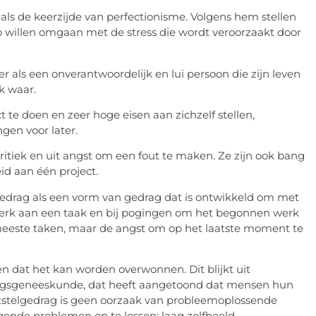
g als de keerzijde van perfectionisme. Volgens hem stellen
 willen omgaan met de stress die wordt veroorzaakt door
er als een onverantwoordelijk en lui persoon die zijn leven
jk waar.
 te doen en zeer hoge eisen aan zichzelf stellen,
gen voor later.
itiek en uit angst om een ​​fout te maken. Ze zijn ook bang
d aan één project.
elgedrag als een vorm van gedrag dat is ontwikkeld om met
 werk aan een taak en bij pogingen om het begonnen werk
e meeste taken, maar de angst om op het laatste moment te
en dat het kan worden overwonnen. Dit blijkt uit
agsgeneeskunde, dat heeft aangetoond dat mensen hun
tstelgedrag is geen oorzaak van probleemoplossende
ende problemen op te lossen: laag zelfbeeld,