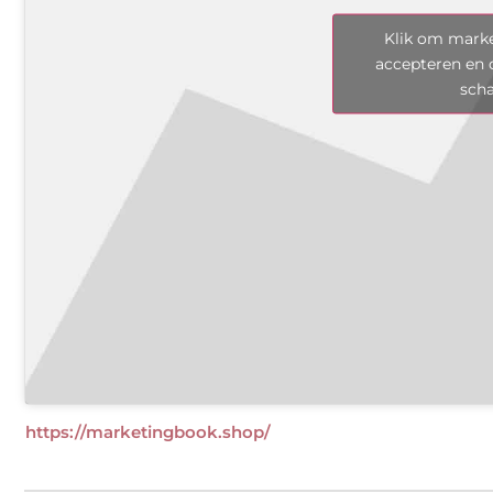
Klik om marke
accepteren en 
sch
https://marketingbook.shop/