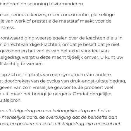
erminderen en spanning te verminderen.
ces, serieuze keuzes, meer concurrentie, plotselinge
 je van werk of prestatie de maatstaf maakt voor de
stress.
verontwaardiging weerspiegelen over de krachten die u in
n onrechtvaardige krachten, omdat je beseft dat je niet
gevolgen en het verlies van het extra voordeel van
telgedrag, werpt u deze macht tijdelijk omver. U kunt uw
fslachtig te werken.
 op zich is, in plaats van een symptoom van andere
et doorbreken van de cyclus van druk-angst-uitstelgedrag,
geven van zo’n vreselijke gewoonte. Je probeert veel
 uit, maar het brengt je nergens. Omdat dergelijke
 als bron.
n uitstelgedrag en een belangrijke stap om het te
e menselijke aard, de overtuiging dat de behoefte aan
rsoon, en problemen zoals uitstelgedrag zijn meestal het