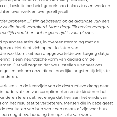
cces, besluiteloosheid, gebrek aan balans tussen werk en
hten over werk en over jezelf jezelf.
rder proberen …” zijn gebaseerd op de diagnose van een
ewustzijn heeft verankerd. Maar dergelijk advies verergert
eilijk maakt en dat er geen tijd is voor plezier.
rd op andere attitudes, in overeenstemming met de
gman. Het richt zich op het loslaten van
die voortkomt uit een diepgewortelde overtuiging dat je
adering is een neurotische vorm van gedrag om de
ermen. Dat wil zeggen dat we uitstellen wanneer ons
gd, en ook om onze diepe innerlijke angsten tijdelijk te
 anderen.
werk, en zijn de keerzijde van de destructieve drang naar
rin ouders afzien van complimenten en de kinderen het
Kinderen leren dat het enige dat hen aan het einde van
 is om het resultaat te verbeteren. Mensen die in deze geest
de resultaten van hun werk een maatstaf zijn voor hun
en een negatieve houding ten opzichte van werk.