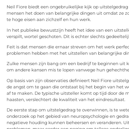
Neil Fiore biedt een ongebruikelijke kijk op uitstelgedra
mensen het doen van belangrijke dingen uit omdat ze zo
te hoge eisen aan zichzelf en hun werk.
In het publieke bewustzijn heeft het idee van een uitstell
verspilt, wortel geschoten. Dit is echter slechts gedeelteli
Feit is dat mensen die ernaar streven om het werk perfect
problemen hebben met het uitstellen van belangrijke din
Zulke mensen zijn bang om een ​​bedrijf te beginnen uit kr
om andere kansen mis te lopen vanwege hun gehechthei
Op basis van zijn observaties definieert Neil Fiore uitst
de angst om te gaan die ontstaat bij het begin van het
af te maken. De typische uitsteller komt op tijd door d
haasten, verslechtert de kwaliteit van het eindresultaat.
De eerste stap om uitstelgedrag te overwinnen, is te wet
onderzoek op het gebied van neuropsychologie en gedr
negatieve houding kunnen beheersen en veranderen. Ui
problemen, maar eerder een poging om talloze onderligg