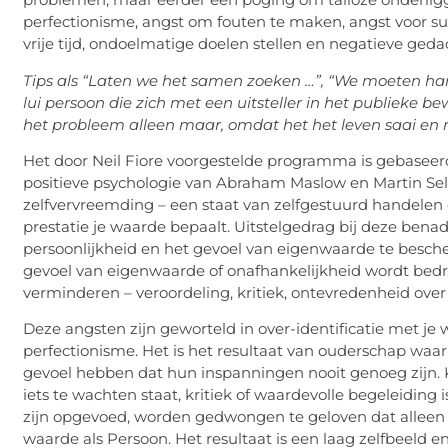
perfectionisme, angst om fouten te maken, angst voor su
vrije tijd, ondoelmatige doelen stellen en negatieve gedac
Tips als “Laten we het samen zoeken …”, “We moeten ha
lui persoon die zich met een uitsteller in het publieke b
het probleem alleen maar, omdat het het leven saai en mo
Het door Neil Fiore voorgestelde programma is gebasee
positieve psychologie van Abraham Maslow en Martin Seli
zelfvervreemding – een staat van zelfgestuurd handelen 
prestatie je waarde bepaalt. Uitstelgedrag bij deze ben
persoonlijkheid en het gevoel van eigenwaarde te besch
gevoel van eigenwaarde of onafhankelijkheid wordt bedrei
verminderen – veroordeling, kritiek, ontevredenheid over
Deze angsten zijn geworteld in over-identificatie met je 
perfectionisme. Het is het resultaat van ouderschap waa
gevoel hebben dat hun inspanningen nooit genoeg zijn. 
iets te wachten staat, kritiek of waardevolle begeleiding
zijn opgevoed, worden gedwongen te geloven dat alleen 
waarde als Persoon. Het resultaat is een laag zelfbeeld 